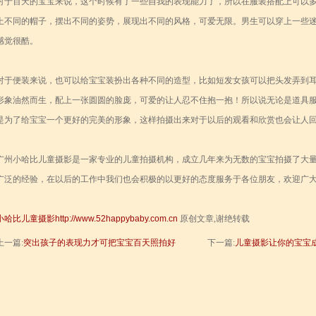
对于百天的宝宝来说，这个时候有了一些自我的表现能力了，所以在服装搭配上可以
上不同的帽子，摆出不同的姿势，展现出不同的风格，可爱无限。男生可以穿上一些
感觉很酷。
对于便装来说，也可以给宝宝装扮出各种不同的造型，比如短发女孩可以把头发弄到
形象油然而生，配上一张圆圆的脸庞，可爱的让人忍不住抱一抱！所以说无论是道具
是为了给宝宝一个更好的完美的形象，这样拍摄出来对于以后的观看和欣赏也会让人
广州小哈比儿童摄影是一家专业的儿童拍摄机构，成立几年来为无数的宝宝拍摄了大
广泛的经验，在以后的工作中我们也会积极的以更好的态度服务于各位朋友，欢迎广
小哈比儿童摄影
http://www.52happybaby.com.cn
原创文章,谢绝转载
上一篇:
突出孩子的表现力才可把宝宝百天照拍好
下一篇:
儿童摄影让你的宝宝