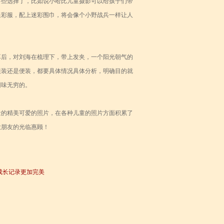
多些选择了，比如说小哈比儿童摄影可以给孩子们带
迷彩服，配上迷彩围巾，将会像个小野战兵一样让人
耳后，对刘海在梳理下，带上发夹，一个阳光朝气的
服装还是便装，都要具体情况具体分析，明确目的就
回味无穷的。
量的精美可爱的照片，在各种儿童的照片方面积累了
大朋友的光临惠顾！
成长记录更加完美