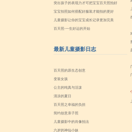
突出孩子的表现力才可把宝宝百天照拍好
宝宝拍照如何搭配好服装才能拍的更好
儿童摄影让你的宝宝成长记录更加完美
百天照-一生好运的开始
最新儿童摄影日志
百天照的原生态创意
变装女孩
公主的纯真与活泼
清凉的夏日
百天照之幸福的负担
简约创意亲子照
儿童摄影中的肖像拍法
六岁的神仙小妹