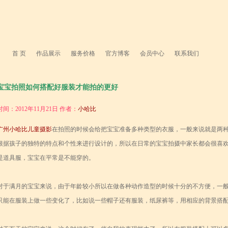
首 页
作品展示
服务价格
官方博客
会员中心
联系我们
宝宝拍照如何搭配好服装才能拍的更好
时间：2012年11月21日 作者：
小哈比
广州小哈比儿童摄影
在拍照的时候会给把宝宝准备多种类型的衣服，一般来说就是两
根据孩子的独特的特点和个性来进行设计的，所以在日常的宝宝拍摄中家长都会很喜
是道具服，宝宝在平常是不能穿的。
对于满月的宝宝来说，由于年龄较小所以在做各种动作造型的时候十分的不方便，一
只能在服装上做一些变化了，比如说一些帽子还有服装，纸尿裤等，用相应的背景搭