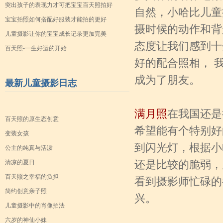
突出孩子的表现力才可把宝宝百天照拍好
自然，小哈比儿童
宝宝拍照如何搭配好服装才能拍的更好
摄时候的动作和背
儿童摄影让你的宝宝成长记录更加完美
态度让我们感到十
百天照-一生好运的开始
好的配合照相， 
成为了朋友。
最新儿童摄影日志
满月照
在我国还是
百天照的原生态创意
希望能有个特别好
变装女孩
到闪光灯，根据小
公主的纯真与活泼
清凉的夏日
还是比较的脆弱，
百天照之幸福的负担
看到摄影师忙碌的
简约创意亲子照
兴。
儿童摄影中的肖像拍法
六岁的神仙小妹