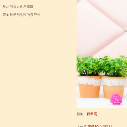
玥玥的百天创意摄影
混血孩子与狗狗的亲密照
标签：
百天照
上一篇:
仔仔10个月留影