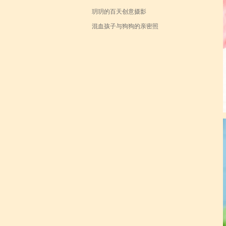
玥玥的百天创意摄影
混血孩子与狗狗的亲密照