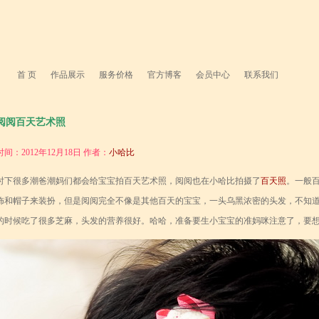
首 页
作品展示
服务价格
官方博客
会员中心
联系我们
阅阅百天艺术照
时间：2012年12月18日 作者：
小哈比
时下很多潮爸潮妈们都会给宝宝拍百天艺术照，阅阅也在小哈比拍摄了
百天照
。一般
饰和帽子来装扮，但是阅阅完全不像是其他百天的宝宝，一头乌黑浓密的头发，不知
的时候吃了很多芝麻，头发的营养很好。哈哈，准备要生小宝宝的准妈咪注意了，要